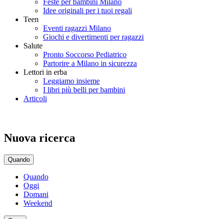
Feste per bambini Milano
Idee originali per i tuoi regali
Teen
Eventi ragazzi Milano
Giochi e divertimenti per ragazzi
Salute
Pronto Soccorso Pediatrico
Partorire a Milano in sicurezza
Lettori in erba
Leggiamo insieme
I libri più belli per bambini
Articoli
Nuova ricerca
Quando
Quando
Oggi
Domani
Weekend