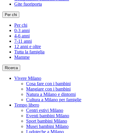
Gite fuoriporta
Per chi
Per chi
0-3 anni
4-6 anni
7-11 anni
12 anni e oltre
Tutta la famiglia
Mamme
Ricerca
Vivere Milano
Cosa fare con i bambini
Mangiare con i bambini
Natura a Milano e dintorni
Cultura a Milano per famiglie
Tempo libero
Centri estivi Milano
Eventi bambini Milano
Sport bambini Milano
Musei bambini Milano
Ludoteche a Milano