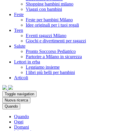
Shopping bambini milano
Viaggi con bambini
Feste
Feste per bambini Milano
Idee originali per i tuoi regali
Teen
Eventi ragazzi Milano
Giochi e divertimenti per ragazzi
Salute
Pronto Soccorso Pediatrico
Partorire a Milano in sicurezza
Lettori in erba
Leggiamo insieme
I libri più belli per bambini
Articoli
Toggle navigation
Nuova ricerca
Quando
Quando
Oggi
Domani