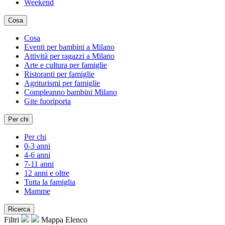
Weekend
Cosa
Cosa
Eventi per bambini a Milano
Attività per ragazzi a Milano
Arte e cultura per famiglie
Ristoranti per famiglie
Agriturismi per famiglie
Compleanno bambini Milano
Gite fuoriporta
Per chi
Per chi
0-3 anni
4-6 anni
7-11 anni
12 anni e oltre
Tutta la famiglia
Mamme
Ricerca
Filtri
Mappa
Elenco