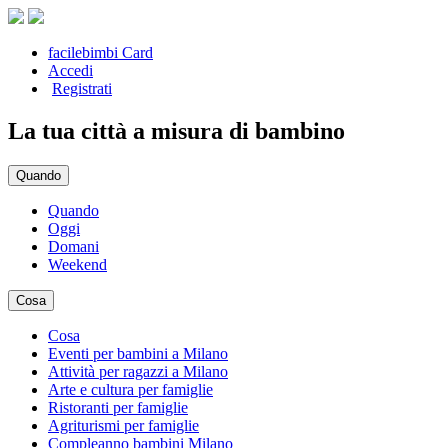
facilebimbi Card
Accedi
Registrati
La tua città a misura di bambino
Quando
Quando
Oggi
Domani
Weekend
Cosa
Cosa
Eventi per bambini a Milano
Attività per ragazzi a Milano
Arte e cultura per famiglie
Ristoranti per famiglie
Agriturismi per famiglie
Compleanno bambini Milano