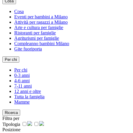
Cosa
Cosa
Eventi per bambini a Milano
Attività per ragazzi a Milano
Arte e cultura per famiglie
Ristoranti per famiglie
Agriturismi per famiglie
Compleanno bambini Milano
Gite fuoriporta
Per chi
Per chi
0-3 anni
4-6 anni
7-11 anni
12 anni e oltre
Tutta la famiglia
Mamme
Ricerca
Filtra per
Tipologia
Posizione