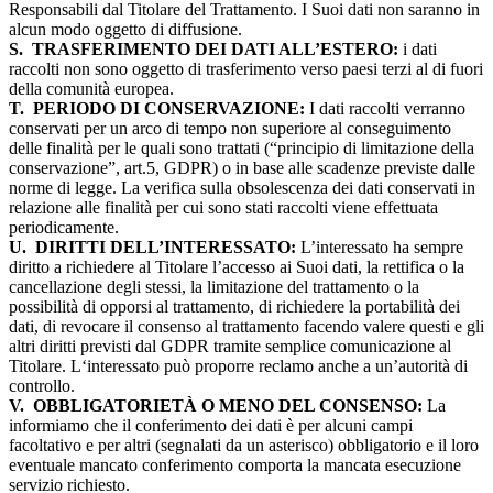
Responsabili dal Titolare del Trattamento. I Suoi dati non saranno in
alcun modo oggetto di diffusione.
S.
TRASFERIMENTO DEI DATI ALL’ESTERO:
i dati
raccolti non sono oggetto di trasferimento verso paesi terzi al di fuori
della comunità europea.
T.
PERIODO DI CONSERVAZIONE:
I dati raccolti verranno
conservati per un arco di tempo non superiore al conseguimento
delle finalità per le quali sono trattati (“principio di limitazione della
conservazione”, art.5, GDPR) o in base alle scadenze previste dalle
norme di legge. La verifica sulla obsolescenza dei dati conservati in
relazione alle finalità per cui sono stati raccolti viene effettuata
periodicamente.
U.
DIRITTI DELL’INTERESSATO:
L’interessato ha sempre
diritto a richiedere al Titolare l’accesso ai Suoi dati, la rettifica o la
cancellazione degli stessi, la limitazione del trattamento o la
possibilità di opporsi al trattamento, di richiedere la portabilità dei
dati, di revocare il consenso al trattamento facendo valere questi e gli
altri diritti previsti dal GDPR tramite semplice comunicazione al
Titolare. L‘interessato può proporre reclamo anche a un’autorità di
controllo.
V.
OBBLIGATORIETÀ O MENO DEL CONSENSO:
La
informiamo che il conferimento dei dati è per alcuni campi
facoltativo e per altri (segnalati da un asterisco) obbligatorio e il loro
eventuale mancato conferimento comporta la mancata esecuzione
servizio richiesto.