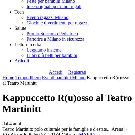
Feste per bambini Milano
Idee originali per i tuoi regali
Teen
Eventi ragazzi Milano
Giochi e divertimenti per ragazzi
Salute
Pronto Soccorso Pediatrico
Partorire a Milano in sicurezza
Lettori in erba
Leggiamo insieme
I libri più belli per bambini
Articoli
Accedi
Registrati
Home
Tempo libero
Eventi bambini Milano
Kappuccetto R(u)osso
al Teatro Martinitt
Kappuccetto R(u)osso al Teatro
Martinitt
dai 4 anni
Teatro Martinitt: polo culturale per le famiglie e d'estate... Arena! -
Via Riccardo Pitteri 58, 20134 Milano -
MAPPA