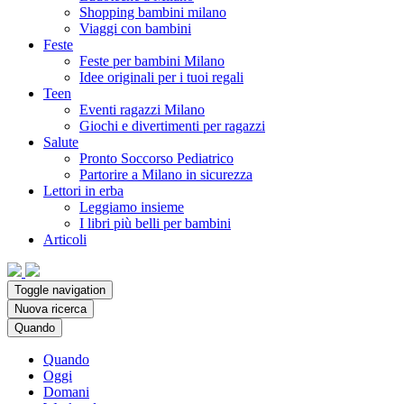
Shopping bambini milano
Viaggi con bambini
Feste
Feste per bambini Milano
Idee originali per i tuoi regali
Teen
Eventi ragazzi Milano
Giochi e divertimenti per ragazzi
Salute
Pronto Soccorso Pediatrico
Partorire a Milano in sicurezza
Lettori in erba
Leggiamo insieme
I libri più belli per bambini
Articoli
Toggle navigation
Nuova ricerca
Quando
Quando
Oggi
Domani