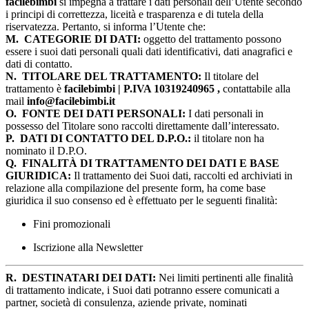
facilebimbi
si impegna a trattare i dati personali dell’Utente secondo
i principi di correttezza, liceità e trasparenza e di tutela della
riservatezza. Pertanto, si informa l’Utente che:
M.
CATEGORIE DI DATI:
oggetto del trattamento possono
essere i suoi dati personali quali dati identificativi, dati anagrafici e
dati di contatto.
N.
TITOLARE DEL TRATTAMENTO:
Il titolare del
trattamento è
facilebimbi | P.IVA 10319240965 ,
contattabile alla
mail
info@facilebimbi.it
O.
FONTE DEI DATI PERSONALI:
I dati personali in
possesso del Titolare sono raccolti direttamente dall’interessato.
P.
DATI DI CONTATTO DEL D.P.O.:
il titolare non ha
nominato il D.P.O.
Q.
FINALITÀ DI TRATTAMENTO DEI DATI E BASE
GIURIDICA:
Il trattamento dei Suoi dati, raccolti ed archiviati in
relazione alla compilazione del presente form, ha come base
giuridica il suo consenso ed è effettuato per le seguenti finalità:
Fini promozionali
Iscrizione alla Newsletter
R.
DESTINATARI DEI DATI:
Nei limiti pertinenti alle finalità
di trattamento indicate, i Suoi dati potranno essere comunicati a
partner, società di consulenza, aziende private, nominati