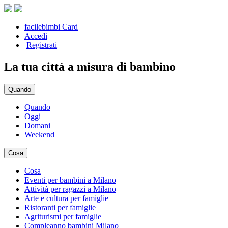
facilebimbi Card
Accedi
Registrati
La tua città a misura di bambino
Quando
Quando
Oggi
Domani
Weekend
Cosa
Cosa
Eventi per bambini a Milano
Attività per ragazzi a Milano
Arte e cultura per famiglie
Ristoranti per famiglie
Agriturismi per famiglie
Compleanno bambini Milano