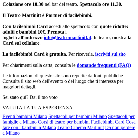
Colazione ore 10.30
nel bar del teatro.
Spettacolo ore 11.30.
Il Teatro Martinitt è Partner di facilebimbi.
Con facilebimbi Card
accedi allo spettacolo con
quote ridotte:
adulti e bambini 10€. Prenota
i
biglietti
all'indirizzo
info@teatromartinitt.it
. In teatro,
mostra la
Card sul cellulare
.
La facilebimbi Card è gratuita
. Per riceverla,
iscriviti sul sito
Per chiarimenti sulla carta, consulta le
domande frequenti (FAQ)
Le informazioni di questo sito sono reperite da fonti pubbliche.
Consulta il sito web dell'evento o del luogo che ti interessa per
maggiori dettagli.
Sei stato qui? Dai il tuo voto
VALUTA LA TUA ESPERIENZA
Eventi bambini Milano
Spettacoli per bambini Milano
Spettacoli per
famiglie a Milano
Corsi di teatro per bambini
Facilebimbi Card
Cosa
fare con i bambini a Milano
Teatro Cinema Martinitt
Da non perdere
a Milano