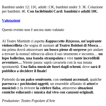
Bambini under 12: 11€, adulti :13€, bambini under 3: 3€. Colazione
per bambini: 4€.
Con facilebimbi Card:
bambini e adulti 10€.
Valutazioni
Questo evento non è ancora stato valutato
Al Teatro Martinitt ci aspetta
Kappuccetto R(u)osso
,
un’aspirante
violoncellista
che sogna di suonare
al Teatro Bolshoi di Mosca
…
ma prima dovrà attraversare
un bosco pieno di sorprese
per andare
a trovare la nonna! mbraccia allora il suo strumento e incontra…
un
lupo ballerino, una banda strampalata
e vive
tante incredibili
avventure…
Niente paura: saprà cavarsela con la sua innata
spontaneità.
Una fiaba musicale fuori dagli schemi
, dove
sarà il
pubblico a decidere il finale!
Partendo da
un palco semivuoto
, con
costumi accennati
, qualche
parrucca
e
pochissimi oggetti
, un ensemble affiatato di
attori e
musicisti
ci fa rivivere
la celebre fiaba
, attraverso
situazioni
comiche esilaranti
e
musica dal vivo con canzoni originali.
Produzione: Teatro Popolare d'Arte