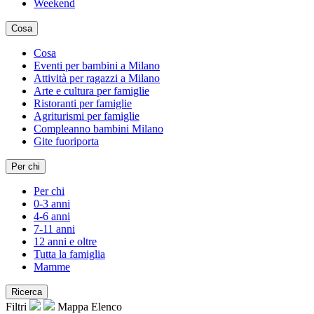
Weekend
Cosa
Cosa
Eventi per bambini a Milano
Attività per ragazzi a Milano
Arte e cultura per famiglie
Ristoranti per famiglie
Agriturismi per famiglie
Compleanno bambini Milano
Gite fuoriporta
Per chi
Per chi
0-3 anni
4-6 anni
7-11 anni
12 anni e oltre
Tutta la famiglia
Mamme
Ricerca
Filtri
Mappa
Elenco