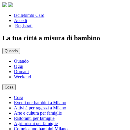
facilebimbi Card
Accedi
Registrati
La tua città a misura di bambino
Quando
Quando
Oggi
Domani
Weekend
Cosa
Cosa
Eventi per bambini a Milano
Attività per ragazzi a Milano
Arte e cultura per famiglie
Ristoranti per famiglie
Agriturismi per famiglie
Compleanno bambini Milano