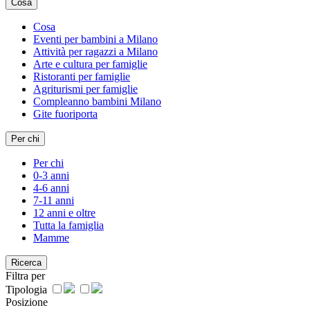
Cosa
Cosa
Eventi per bambini a Milano
Attività per ragazzi a Milano
Arte e cultura per famiglie
Ristoranti per famiglie
Agriturismi per famiglie
Compleanno bambini Milano
Gite fuoriporta
Per chi
Per chi
0-3 anni
4-6 anni
7-11 anni
12 anni e oltre
Tutta la famiglia
Mamme
Ricerca
Filtra per
Tipologia
Posizione