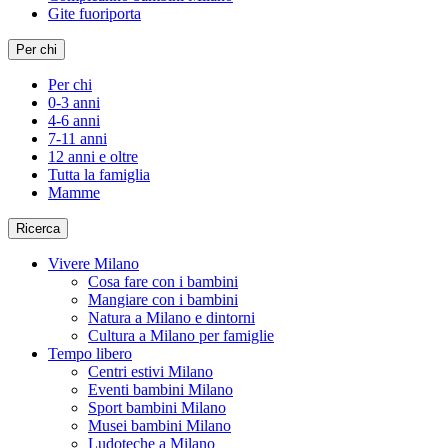
Gite fuoriporta
Per chi
Per chi
0-3 anni
4-6 anni
7-11 anni
12 anni e oltre
Tutta la famiglia
Mamme
Ricerca
Vivere Milano
Cosa fare con i bambini
Mangiare con i bambini
Natura a Milano e dintorni
Cultura a Milano per famiglie
Tempo libero
Centri estivi Milano
Eventi bambini Milano
Sport bambini Milano
Musei bambini Milano
Ludoteche a Milano