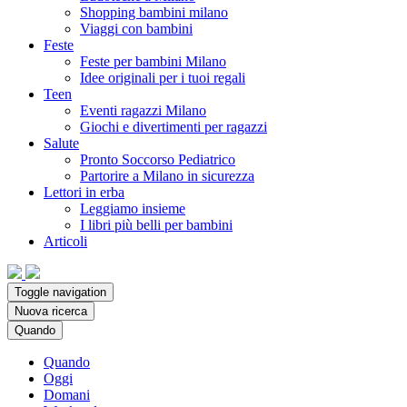
Shopping bambini milano
Viaggi con bambini
Feste
Feste per bambini Milano
Idee originali per i tuoi regali
Teen
Eventi ragazzi Milano
Giochi e divertimenti per ragazzi
Salute
Pronto Soccorso Pediatrico
Partorire a Milano in sicurezza
Lettori in erba
Leggiamo insieme
I libri più belli per bambini
Articoli
Toggle navigation
Nuova ricerca
Quando
Quando
Oggi
Domani