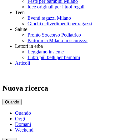
Feste per bambini Milano
Idee originali per i tuoi regali
Teen
Eventi ragazzi Milano
Giochi e divertimenti per ragazzi
Salute
Pronto Soccorso Pediatrico
Partorire a Milano in sicurezza
Lettori in erba
Leggiamo insieme
I libri più belli per bambini
Articoli
Nuova ricerca
Quando
Quando
Oggi
Domani
Weekend