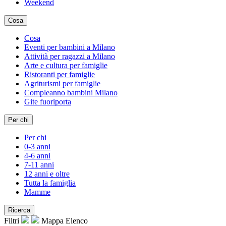
Weekend
Cosa
Cosa
Eventi per bambini a Milano
Attività per ragazzi a Milano
Arte e cultura per famiglie
Ristoranti per famiglie
Agriturismi per famiglie
Compleanno bambini Milano
Gite fuoriporta
Per chi
Per chi
0-3 anni
4-6 anni
7-11 anni
12 anni e oltre
Tutta la famiglia
Mamme
Ricerca
Filtri
Mappa
Elenco