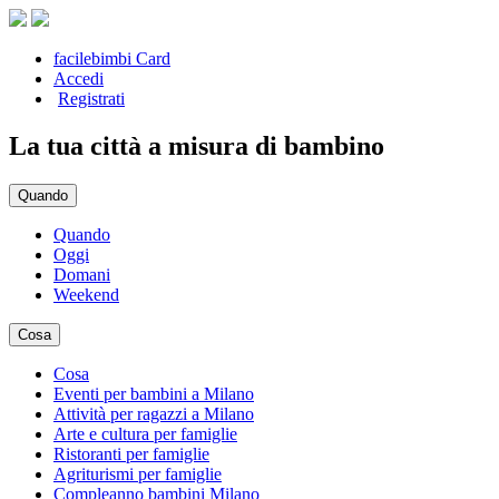
facilebimbi Card
Accedi
Registrati
La tua città a misura di bambino
Quando
Quando
Oggi
Domani
Weekend
Cosa
Cosa
Eventi per bambini a Milano
Attività per ragazzi a Milano
Arte e cultura per famiglie
Ristoranti per famiglie
Agriturismi per famiglie
Compleanno bambini Milano