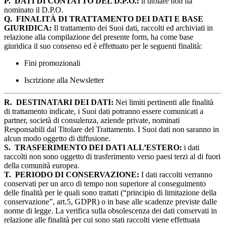
P.
DATI DI CONTATTO DEL D.P.O.:
il titolare non ha
nominato il D.P.O.
Q.
FINALITÀ DI TRATTAMENTO DEI DATI E BASE
GIURIDICA:
Il trattamento dei Suoi dati, raccolti ed archiviati in
relazione alla compilazione del presente form, ha come base
giuridica il suo consenso ed è effettuato per le seguenti finalità:
Fini promozionali
Iscrizione alla Newsletter
R.
DESTINATARI DEI DATI:
Nei limiti pertinenti alle finalità
di trattamento indicate, i Suoi dati potranno essere comunicati a
partner, società di consulenza, aziende private, nominati
Responsabili dal Titolare del Trattamento. I Suoi dati non saranno in
alcun modo oggetto di diffusione.
S.
TRASFERIMENTO DEI DATI ALL’ESTERO:
i dati
raccolti non sono oggetto di trasferimento verso paesi terzi al di fuori
della comunità europea.
T.
PERIODO DI CONSERVAZIONE:
I dati raccolti verranno
conservati per un arco di tempo non superiore al conseguimento
delle finalità per le quali sono trattati (“principio di limitazione della
conservazione”, art.5, GDPR) o in base alle scadenze previste dalle
norme di legge. La verifica sulla obsolescenza dei dati conservati in
relazione alle finalità per cui sono stati raccolti viene effettuata