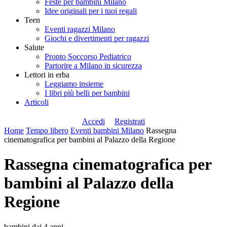
Feste per bambini Milano
Idee originali per i tuoi regali
Teen
Eventi ragazzi Milano
Giochi e divertimenti per ragazzi
Salute
Pronto Soccorso Pediatrico
Partorire a Milano in sicurezza
Lettori in erba
Leggiamo insieme
I libri più belli per bambini
Articoli
Accedi
Registrati
Home
Tempo libero
Eventi bambini Milano
Rassegna
cinematografica per bambini al Palazzo della Regione
Rassegna cinematografica per
bambini al Palazzo della
Regione
bambini dai 4 anni