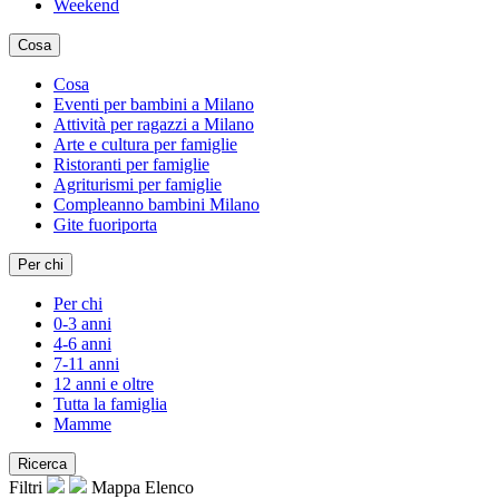
Weekend
Cosa
Cosa
Eventi per bambini a Milano
Attività per ragazzi a Milano
Arte e cultura per famiglie
Ristoranti per famiglie
Agriturismi per famiglie
Compleanno bambini Milano
Gite fuoriporta
Per chi
Per chi
0-3 anni
4-6 anni
7-11 anni
12 anni e oltre
Tutta la famiglia
Mamme
Ricerca
Filtri
Mappa
Elenco