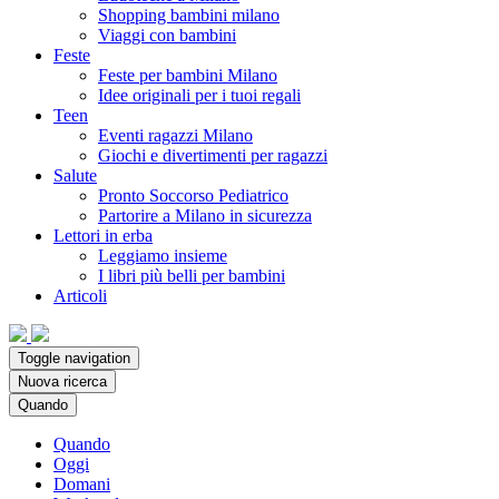
Shopping bambini milano
Viaggi con bambini
Feste
Feste per bambini Milano
Idee originali per i tuoi regali
Teen
Eventi ragazzi Milano
Giochi e divertimenti per ragazzi
Salute
Pronto Soccorso Pediatrico
Partorire a Milano in sicurezza
Lettori in erba
Leggiamo insieme
I libri più belli per bambini
Articoli
Toggle navigation
Nuova ricerca
Quando
Quando
Oggi
Domani