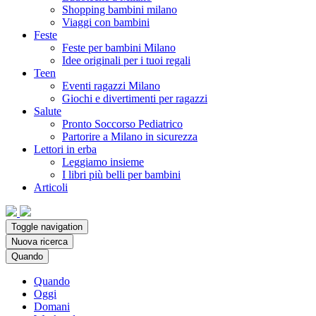
Shopping bambini milano
Viaggi con bambini
Feste
Feste per bambini Milano
Idee originali per i tuoi regali
Teen
Eventi ragazzi Milano
Giochi e divertimenti per ragazzi
Salute
Pronto Soccorso Pediatrico
Partorire a Milano in sicurezza
Lettori in erba
Leggiamo insieme
I libri più belli per bambini
Articoli
Toggle navigation
Nuova ricerca
Quando
Quando
Oggi
Domani