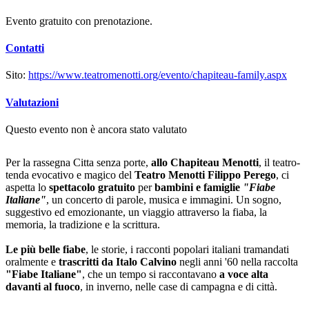
Evento gratuito con prenotazione.
Contatti
Sito:
https://www.teatromenotti.org/evento/chapiteau-family.aspx
Valutazioni
Questo evento non è ancora stato valutato
Per la rassegna Citta senza porte,
allo Chapiteau Menotti
, il teatro-
tenda evocativo e magico del
Teatro Menotti Filippo Perego
, ci
aspetta lo
spettacolo gratuito
per
bambini e famiglie
"Fiabe
Italiane"
, un concerto di parole, musica e immagini. Un sogno,
suggestivo ed emozionante, un viaggio attraverso la fiaba, la
memoria, la tradizione e la scrittura.
Le più belle fiabe
, le storie, i racconti popolari italiani tramandati
oralmente e
trascritti da Italo Calvino
negli anni '60 nella raccolta
"Fiabe Italiane"
, che un tempo si raccontavano
a voce alta
davanti al fuoco
, in inverno, nelle case di campagna e di città.