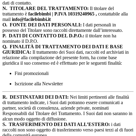
dati di contatto.
N.
TITOLARE DEL TRATTAMENTO:
Il titolare del
trattamento è
facilebimbi | P.IVA 10319240965 ,
contattabile alla
mail
info@facilebimbi.it
O.
FONTE DEI DATI PERSONALI:
I dati personali in
possesso del Titolare sono raccolti direttamente dall’interessato.
P.
DATI DI CONTATTO DEL D.P.O.:
il titolare non ha
nominato il D.P.O.
Q.
FINALITÀ DI TRATTAMENTO DEI DATI E BASE
GIURIDICA:
Il trattamento dei Suoi dati, raccolti ed archiviati in
relazione alla compilazione del presente form, ha come base
giuridica il suo consenso ed è effettuato per le seguenti finalità:
Fini promozionali
Iscrizione alla Newsletter
R.
DESTINATARI DEI DATI:
Nei limiti pertinenti alle finalità
di trattamento indicate, i Suoi dati potranno essere comunicati a
partner, società di consulenza, aziende private, nominati
Responsabili dal Titolare del Trattamento. I Suoi dati non saranno in
alcun modo oggetto di diffusione.
S.
TRASFERIMENTO DEI DATI ALL’ESTERO:
i dati
raccolti non sono oggetto di trasferimento verso paesi terzi al di fuori
della comunità europea.