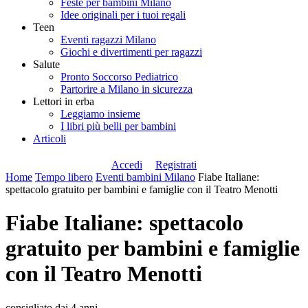
Feste per bambini Milano
Idee originali per i tuoi regali
Teen
Eventi ragazzi Milano
Giochi e divertimenti per ragazzi
Salute
Pronto Soccorso Pediatrico
Partorire a Milano in sicurezza
Lettori in erba
Leggiamo insieme
I libri più belli per bambini
Articoli
Accedi
Registrati
Home
Tempo libero
Eventi bambini Milano
Fiabe Italiane:
spettacolo gratuito per bambini e famiglie con il Teatro Menotti
Fiabe Italiane: spettacolo
gratuito per bambini e famiglie
con il Teatro Menotti
consigliato dai 4 anni