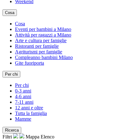
Weekend
Cosa
Cosa
Eventi per bambini a Milano
Attività per ragazzi a Milano
Arte e cultura per famiglie
Ristoranti per famiglie
Agriturismi per famiglie
Compleanno bambini Milano
Gite fuoriporta
Per chi
Per chi
0-3 anni
4-6 anni
7-11 anni
12 anni e oltre
Tutta la famiglia
Mamme
Ricerca
Filtri
Mappa
Elenco