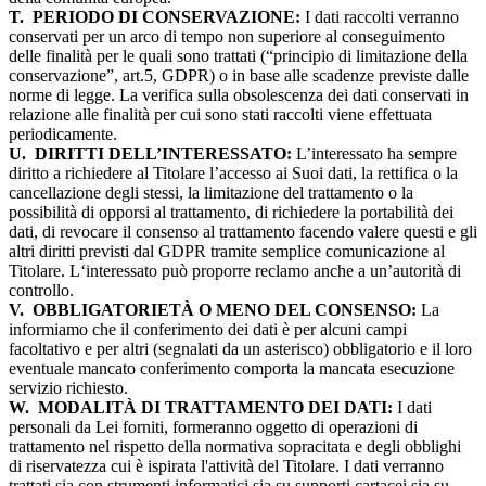
T.
PERIODO DI CONSERVAZIONE:
I dati raccolti verranno
conservati per un arco di tempo non superiore al conseguimento
delle finalità per le quali sono trattati (“principio di limitazione della
conservazione”, art.5, GDPR) o in base alle scadenze previste dalle
norme di legge. La verifica sulla obsolescenza dei dati conservati in
relazione alle finalità per cui sono stati raccolti viene effettuata
periodicamente.
U.
DIRITTI DELL’INTERESSATO:
L’interessato ha sempre
diritto a richiedere al Titolare l’accesso ai Suoi dati, la rettifica o la
cancellazione degli stessi, la limitazione del trattamento o la
possibilità di opporsi al trattamento, di richiedere la portabilità dei
dati, di revocare il consenso al trattamento facendo valere questi e gli
altri diritti previsti dal GDPR tramite semplice comunicazione al
Titolare. L‘interessato può proporre reclamo anche a un’autorità di
controllo.
V.
OBBLIGATORIETÀ O MENO DEL CONSENSO:
La
informiamo che il conferimento dei dati è per alcuni campi
facoltativo e per altri (segnalati da un asterisco) obbligatorio e il loro
eventuale mancato conferimento comporta la mancata esecuzione
servizio richiesto.
W.
MODALITÀ DI TRATTAMENTO DEI DATI:
I dati
personali da Lei forniti, formeranno oggetto di operazioni di
trattamento nel rispetto della normativa sopracitata e degli obblighi
di riservatezza cui è ispirata l'attività del Titolare. I dati verranno
trattati sia con strumenti informatici sia su supporti cartacei sia su