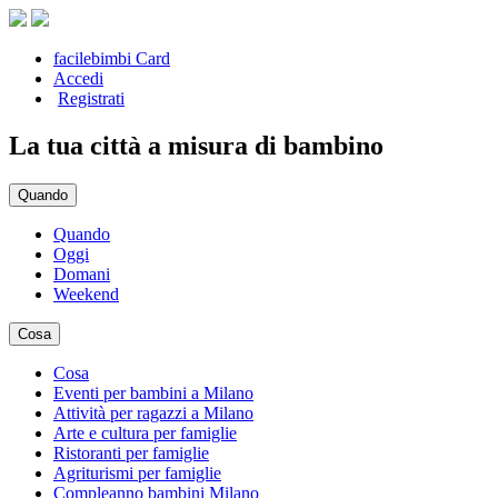
facilebimbi Card
Accedi
Registrati
La tua città a misura di bambino
Quando
Quando
Oggi
Domani
Weekend
Cosa
Cosa
Eventi per bambini a Milano
Attività per ragazzi a Milano
Arte e cultura per famiglie
Ristoranti per famiglie
Agriturismi per famiglie
Compleanno bambini Milano