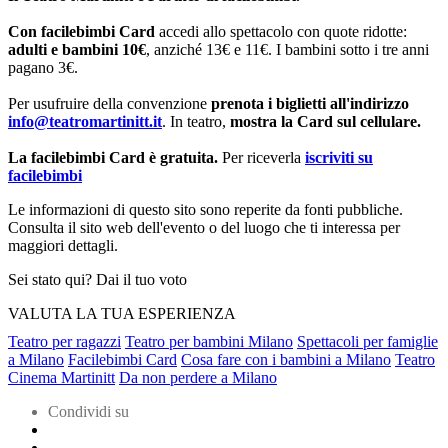
Con facilebimbi Card
accedi allo spettacolo con quote ridotte:
adulti e bambini
10€
, anziché 13€ e 11€. I bambini sotto i tre anni
pagano 3€.
Per usufruire della convenzione
prenota i biglietti all'indirizzo
info@teatromartinitt.it
. In teatro,
mostra la Card sul cellulare
.
La facilebimbi Card è gratuita.
Per riceverla
iscriviti su
facilebimbi
Le informazioni di questo sito sono reperite da fonti pubbliche.
Consulta il sito web dell'evento o del luogo che ti interessa per
maggiori dettagli.
Sei stato qui? Dai il tuo voto
VALUTA LA TUA ESPERIENZA
Teatro per ragazzi
Teatro per bambini Milano
Spettacoli per famiglie
a Milano
Facilebimbi Card
Cosa fare con i bambini a Milano
Teatro
Cinema Martinitt
Da non perdere a Milano
Condividi su