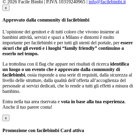
© 2026 Facile Bimbi | P.IVA 10319240965 |
info@facilebimbi.it
x
Approvato dalla community di facilebimbi
L’opinione dei genitori e di tutti coloro che vivono insieme ai
bambini attività, servizi e spazi a Milano e dintorni è molto
importante per facilebimbi e per tutti gli utenti del portale, per
essere
sicuri che gli eventi e i luoghi “family friendly” continuino a
esserlo nel tempo.
La trottolina con il flag che appare nei risultati di ricerca
identifica
un luogo o un evento che è approvato dalla community di
facilebimbi
, ossia risponde a una serie di requisiti, dalla sicurezza al
livello delle strutture, dalla qualità dell’offerta all’accoglienza del
personale ai servizi dedicati, che lo rende a tutti gli effetti a misura di
bambino.
Entra nella tua area riservata e
vota in base alla tua esperienza
.
Anche il tuo parere conta!
x
Promozione con facilebimbi Card attiva