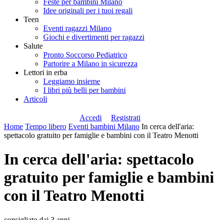
Feste per bambini Milano
Idee originali per i tuoi regali
Teen
Eventi ragazzi Milano
Giochi e divertimenti per ragazzi
Salute
Pronto Soccorso Pediatrico
Partorire a Milano in sicurezza
Lettori in erba
Leggiamo insieme
I libri più belli per bambini
Articoli
Accedi
Registrati
Home
Tempo libero
Eventi bambini Milano
In cerca dell'aria:
spettacolo gratuito per famiglie e bambini con il Teatro Menotti
In cerca dell'aria: spettacolo
gratuito per famiglie e bambini
con il Teatro Menotti
consigliato dai 3 anni