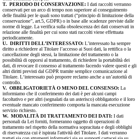
T.
PERIODO DI CONSERVAZIONE:
I dati raccolti verranno
conservati per un arco di tempo non superiore al conseguimento
delle finalità per le quali sono trattati (“principio di limitazione della
conservazione”, art.5, GDPR) o in base alle scadenze previste dalle
norme di legge. La verifica sulla obsolescenza dei dati conservati in
relazione alle finalità per cui sono stati raccolti viene effettuata
periodicamente.
U.
DIRITTI DELL’INTERESSATO:
L’interessato ha sempre
diritto a richiedere al Titolare l’accesso ai Suoi dati, la rettifica o la
cancellazione degli stessi, la limitazione del trattamento o la
possibilità di opporsi al trattamento, di richiedere la portabilità dei
dati, di revocare il consenso al trattamento facendo valere questi e gli
altri diritti previsti dal GDPR tramite semplice comunicazione al
Titolare. L‘interessato può proporre reclamo anche a un’autorità di
controllo.
V.
OBBLIGATORIETÀ O MENO DEL CONSENSO:
La
informiamo che il conferimento dei dati è per alcuni campi
facoltativo e per altri (segnalati da un asterisco) obbligatorio e il loro
eventuale mancato conferimento comporta la mancata esecuzione
servizio richiesto.
W.
MODALITÀ DI TRATTAMENTO DEI DATI:
I dati
personali da Lei forniti, formeranno oggetto di operazioni di
trattamento nel rispetto della normativa sopracitata e degli obblighi
di riservatezza cui è ispirata l'attività del Titolare. I dati verranno
trattati sia con strumenti informatici sia su supporti cartacei sia su