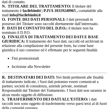
dati di contatto.
N.
TITOLARE DEL TRATTAMENTO:
Il titolare del
trattamento è
facilebimbi | P.IVA 10319240965 ,
contattabile alla
mail
info@facilebimbi.it
O.
FONTE DEI DATI PERSONALI:
I dati personali in
possesso del Titolare sono raccolti direttamente dall’interessato.
P.
DATI DI CONTATTO DEL D.P.O.:
il titolare non ha
nominato il D.P.O.
Q.
FINALITÀ DI TRATTAMENTO DEI DATI E BASE
GIURIDICA:
Il trattamento dei Suoi dati, raccolti ed archiviati in
relazione alla compilazione del presente form, ha come base
giuridica il suo consenso ed è effettuato per le seguenti finalità:
Fini promozionali
Iscrizione alla Newsletter
R.
DESTINATARI DEI DATI:
Nei limiti pertinenti alle finalità
di trattamento indicate, i Suoi dati potranno essere comunicati a
partner, società di consulenza, aziende private, nominati
Responsabili dal Titolare del Trattamento. I Suoi dati non saranno in
alcun modo oggetto di diffusione.
S.
TRASFERIMENTO DEI DATI ALL’ESTERO:
i dati
raccolti non sono oggetto di trasferimento verso paesi terzi al di fuori
della comunità europea.