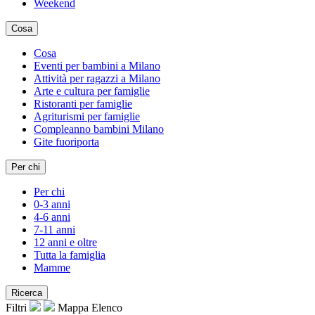
Weekend
Cosa
Cosa
Eventi per bambini a Milano
Attività per ragazzi a Milano
Arte e cultura per famiglie
Ristoranti per famiglie
Agriturismi per famiglie
Compleanno bambini Milano
Gite fuoriporta
Per chi
Per chi
0-3 anni
4-6 anni
7-11 anni
12 anni e oltre
Tutta la famiglia
Mamme
Ricerca
Filtri
Mappa
Elenco