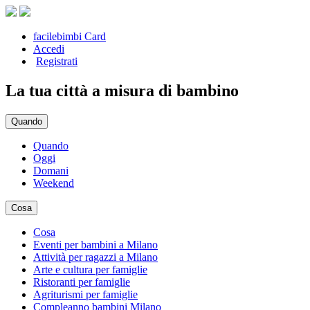
facilebimbi Card
Accedi
Registrati
La tua città a misura di bambino
Quando
Quando
Oggi
Domani
Weekend
Cosa
Cosa
Eventi per bambini a Milano
Attività per ragazzi a Milano
Arte e cultura per famiglie
Ristoranti per famiglie
Agriturismi per famiglie
Compleanno bambini Milano