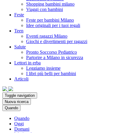
Shopping bambini milano
Viaggi con bambini
Feste
Feste per bambini Milano
Idee originali per i tuoi regali
Teen
Eventi ragazzi Milano
Giochi e divertimenti per ragazzi
Salute
Pronto Soccorso Pediatrico
Partorire a Milano in sicurezza
Lettori in erba
Leggiamo insieme
I libri più belli per bambini
Articoli
Toggle navigation
Nuova ricerca
Quando
Quando
Oggi
Domani