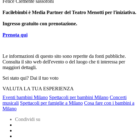
Felice Clemente sassofoni
Facilebimbi è Media Partner del Teatro Menotti per l'iniziativa.
Ingresso gratuito con prenotazione.
Prenota qui
Le informazioni di questo sito sono reperite da fonti pubbliche.
Consulta il sito web dell'evento o del luogo che ti interessa per
maggiori dettagli.
Sei stato qui? Dai il tuo voto
VALUTA LA TUA ESPERIENZA
Eventi bambini Milano
Spettacoli per bambini Milano
Concerti
musicali
Spettacoli per famiglie a Milano
Cosa fare con i bambini a
Milano
Condividi su