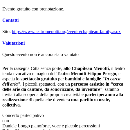
Evento gratuito con prenotazione.
Contatti
Sito:
https://www.teatromenotti.org/evento/chapiteau-family.aspx
Valutazioni
Questo evento non è ancora stato valutato
Per la rassegna Citta senza porte,
allo Chapiteau Menotti
, il teatro-
tenda evocativo e magico del
Teatro Menotti Filippo Perego
, ci
aspetta lo
spettacolo gratuito
per
bambini e famiglie
"In cerca
dell'aria"
.
I piccoli spettatori, con un
percorso assistito in “cerca
delle arie da cantare, da sonorizzare, da inventare”
, saranno
invitati alla scoperta della propria creatività e
parteciperanno alla
realizzazione
di quella che diventerà
una partitura orale,
collettiva.
Concerto partecipativo
con
Daniele Longo pianoforte, voce e piccole percussioni