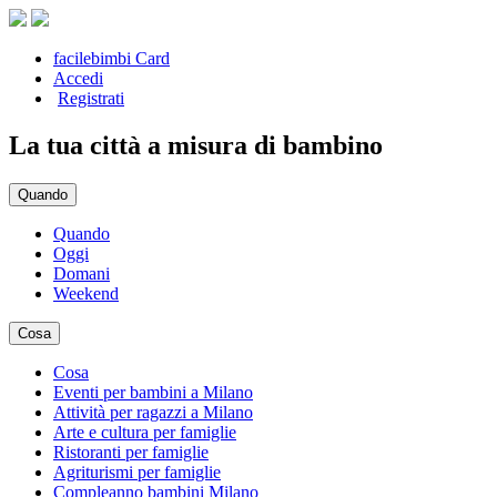
facilebimbi Card
Accedi
Registrati
La tua città a misura di bambino
Quando
Quando
Oggi
Domani
Weekend
Cosa
Cosa
Eventi per bambini a Milano
Attività per ragazzi a Milano
Arte e cultura per famiglie
Ristoranti per famiglie
Agriturismi per famiglie
Compleanno bambini Milano