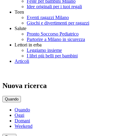
Feste per bambini Milano
Idee originali per i tuoi regali
Teen
Eventi ragazzi Milano
Giochi e divertimenti per ragazzi
Salute
Pronto Soccorso Pediatrico
Partorire a Milano in sicurezza
Lettori in erba
Leggiamo insieme
I libri più belli per bambini
Articoli
Nuova ricerca
Quando
Quando
Oggi
Domani
Weekend