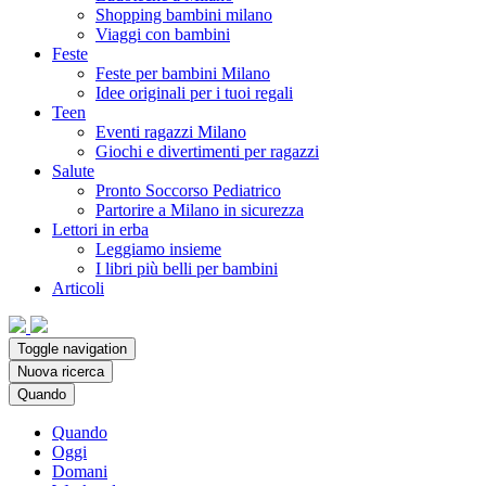
Shopping bambini milano
Viaggi con bambini
Feste
Feste per bambini Milano
Idee originali per i tuoi regali
Teen
Eventi ragazzi Milano
Giochi e divertimenti per ragazzi
Salute
Pronto Soccorso Pediatrico
Partorire a Milano in sicurezza
Lettori in erba
Leggiamo insieme
I libri più belli per bambini
Articoli
Toggle navigation
Nuova ricerca
Quando
Quando
Oggi
Domani