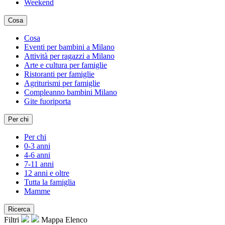
Weekend
Cosa
Cosa
Eventi per bambini a Milano
Attività per ragazzi a Milano
Arte e cultura per famiglie
Ristoranti per famiglie
Agriturismi per famiglie
Compleanno bambini Milano
Gite fuoriporta
Per chi
Per chi
0-3 anni
4-6 anni
7-11 anni
12 anni e oltre
Tutta la famiglia
Mamme
Ricerca
Filtri
Mappa
Elenco