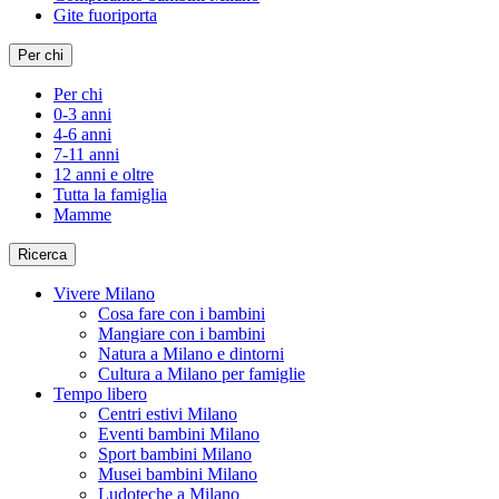
Gite fuoriporta
Per chi
Per chi
0-3 anni
4-6 anni
7-11 anni
12 anni e oltre
Tutta la famiglia
Mamme
Ricerca
Vivere Milano
Cosa fare con i bambini
Mangiare con i bambini
Natura a Milano e dintorni
Cultura a Milano per famiglie
Tempo libero
Centri estivi Milano
Eventi bambini Milano
Sport bambini Milano
Musei bambini Milano
Ludoteche a Milano