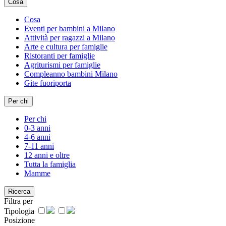
Cosa
Cosa
Eventi per bambini a Milano
Attività per ragazzi a Milano
Arte e cultura per famiglie
Ristoranti per famiglie
Agriturismi per famiglie
Compleanno bambini Milano
Gite fuoriporta
Per chi
Per chi
0-3 anni
4-6 anni
7-11 anni
12 anni e oltre
Tutta la famiglia
Mamme
Ricerca
Filtra per
Tipologia
Posizione