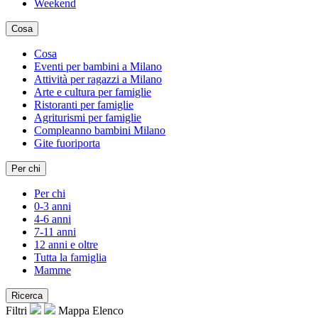
Weekend
Cosa
Cosa
Eventi per bambini a Milano
Attività per ragazzi a Milano
Arte e cultura per famiglie
Ristoranti per famiglie
Agriturismi per famiglie
Compleanno bambini Milano
Gite fuoriporta
Per chi
Per chi
0-3 anni
4-6 anni
7-11 anni
12 anni e oltre
Tutta la famiglia
Mamme
Ricerca
Filtri
Mappa
Elenco