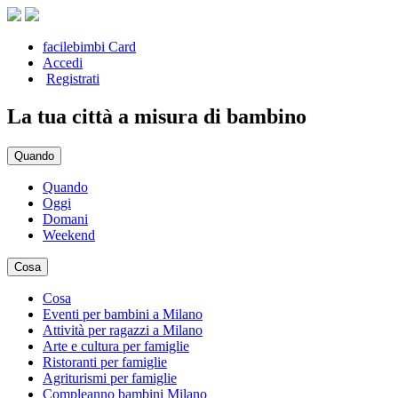
facilebimbi Card
Accedi
Registrati
La tua città a misura di bambino
Quando
Quando
Oggi
Domani
Weekend
Cosa
Cosa
Eventi per bambini a Milano
Attività per ragazzi a Milano
Arte e cultura per famiglie
Ristoranti per famiglie
Agriturismi per famiglie
Compleanno bambini Milano