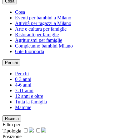
Cosa
Cosa
Eventi per bambini a Milano
Attività per ragazzi a Milano
Arte e cultura per famiglie
Ristoranti per famiglie
Agriturismi per famiglie
Compleanno bambini Milano
Gite fuoriporta
Per chi
Per chi
0-3 anni
4-6 anni
7-11 anni
12 anni e oltre
Tutta la famiglia
Mamme
Ricerca
Filtra per
Tipologia
Posizione