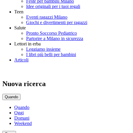
Feste per bambini Milano
Idee originali per i tuoi regali
Teen
Eventi ragazzi Milano
Giochi e divertimenti per ragazzi
Salute
Pronto Soccorso Pediatrico
Partorire a Milano in sicurezza
Lettori in erba
Leggiamo insieme
I libri più belli per bambini
Articoli
Nuova ricerca
Quando
Quando
Oggi
Domani
Weekend