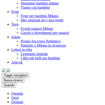
Shopping bambini milano
Viaggi con bambini
Feste
Feste per bambini Milano
Idee originali per i tuoi regali
Teen
Eventi ragazzi Milano
Giochi e divertimenti per ragazzi
Salute
Pronto Soccorso Pediatrico
Partorire a Milano in sicurezza
Lettori in erba
Leggiamo insieme
I libri più belli per bambini
Articoli
Toggle navigation
Nuova ricerca
Quando
Quando
Oggi
Domani