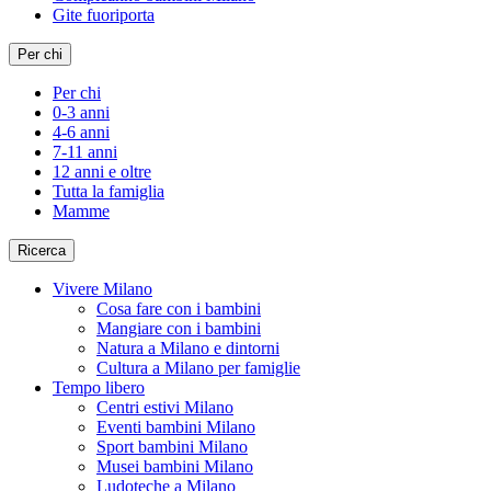
Gite fuoriporta
Per chi
Per chi
0-3 anni
4-6 anni
7-11 anni
12 anni e oltre
Tutta la famiglia
Mamme
Ricerca
Vivere Milano
Cosa fare con i bambini
Mangiare con i bambini
Natura a Milano e dintorni
Cultura a Milano per famiglie
Tempo libero
Centri estivi Milano
Eventi bambini Milano
Sport bambini Milano
Musei bambini Milano
Ludoteche a Milano