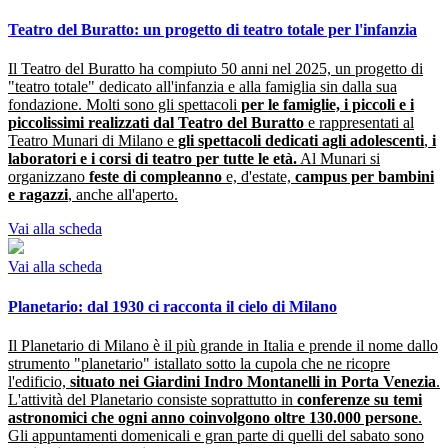
Teatro del Buratto: un progetto di teatro totale per l'infanzia
Il Teatro del Buratto ha compiuto 50 anni nel 2025, un progetto di
"teatro totale" dedicato all'infanzia e alla famiglia sin dalla sua
fondazione. Molti sono gli spettacoli
per le famiglie, i piccoli e i
piccolissimi realizzati dal Teatro del Buratto
e rappresentati al
Teatro Munari di Milano e
gli spettacoli dedicati agli adolescenti
,
i
laboratori e i corsi di teatro
per tutte le età.
Al Munari si
organizzano
feste di compleanno
e, d'estate,
campus per bambini
e ragazzi
,
anche all'aperto.
Vai alla scheda
Vai alla scheda
Planetario: dal 1930 ci racconta il cielo di Milano
Il Planetario di Milano è il più grande in Italia e prende il nome dallo
strumento "planetario" istallato sotto la cupola che ne ricopre
l'edificio,
situato nei Giardini Indro Montanelli in Porta Venezia
.
L'attività del Planetario consiste soprattutto in
conferenze su temi
astronomici che ogni anno coinvolgono oltre 130.000 persone
.
Gli appuntamenti domenicali e gran parte di quelli del sabato sono