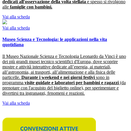
dedicati all'osservazione della volta stellata
e spesso si rivolgono
alle
famiglie con bambini.
Vai alla scheda
Vai alla scheda
Museo Scienza e Tecnologia: le applicazioni nella vita
quotidiana
Il Museo Nazionale Scienza e Tecnologia Leonardo da Vinci è uno
dei più grandi musei tecnico scientifici d'Europa, dove scoprire
mostre e attività interattive dedicate all’energia, ai materiali,
all’astronomia, ai trasporti, all’alimentazione e alla fisica delle
particelle.
Durante i weekend e nei giorni festivi
sono in
programma
visite guidate e laboratori per bambini e ragazzi
(da
prenotare con l'acquisto del biglietto online), per sperimentare e
divertirsi tra ingranaggi, fenomeni e reazioni.
Vai alla scheda