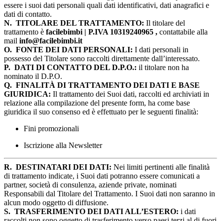
essere i suoi dati personali quali dati identificativi, dati anagrafici e
dati di contatto.
N.
TITOLARE DEL TRATTAMENTO:
Il titolare del
trattamento è
facilebimbi | P.IVA 10319240965 ,
contattabile alla
mail
info@facilebimbi.it
O.
FONTE DEI DATI PERSONALI:
I dati personali in
possesso del Titolare sono raccolti direttamente dall’interessato.
P.
DATI DI CONTATTO DEL D.P.O.:
il titolare non ha
nominato il D.P.O.
Q.
FINALITÀ DI TRATTAMENTO DEI DATI E BASE
GIURIDICA:
Il trattamento dei Suoi dati, raccolti ed archiviati in
relazione alla compilazione del presente form, ha come base
giuridica il suo consenso ed è effettuato per le seguenti finalità:
Fini promozionali
Iscrizione alla Newsletter
R.
DESTINATARI DEI DATI:
Nei limiti pertinenti alle finalità
di trattamento indicate, i Suoi dati potranno essere comunicati a
partner, società di consulenza, aziende private, nominati
Responsabili dal Titolare del Trattamento. I Suoi dati non saranno in
alcun modo oggetto di diffusione.
S.
TRASFERIMENTO DEI DATI ALL’ESTERO:
i dati
raccolti non sono oggetto di trasferimento verso paesi terzi al di fuori