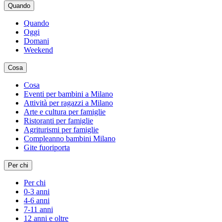
Quando
Quando
Oggi
Domani
Weekend
Cosa
Cosa
Eventi per bambini a Milano
Attività per ragazzi a Milano
Arte e cultura per famiglie
Ristoranti per famiglie
Agriturismi per famiglie
Compleanno bambini Milano
Gite fuoriporta
Per chi
Per chi
0-3 anni
4-6 anni
7-11 anni
12 anni e oltre