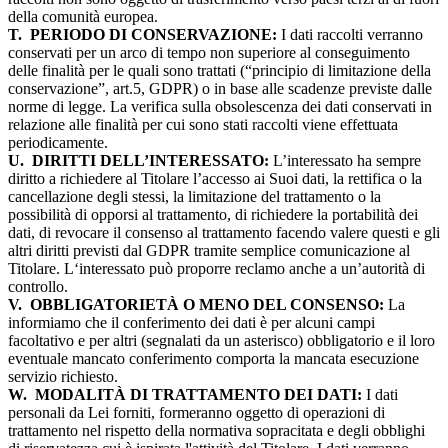
della comunità europea.
T.
PERIODO DI CONSERVAZIONE:
I dati raccolti verranno
conservati per un arco di tempo non superiore al conseguimento
delle finalità per le quali sono trattati (“principio di limitazione della
conservazione”, art.5, GDPR) o in base alle scadenze previste dalle
norme di legge. La verifica sulla obsolescenza dei dati conservati in
relazione alle finalità per cui sono stati raccolti viene effettuata
periodicamente.
U.
DIRITTI DELL’INTERESSATO:
L’interessato ha sempre
diritto a richiedere al Titolare l’accesso ai Suoi dati, la rettifica o la
cancellazione degli stessi, la limitazione del trattamento o la
possibilità di opporsi al trattamento, di richiedere la portabilità dei
dati, di revocare il consenso al trattamento facendo valere questi e gli
altri diritti previsti dal GDPR tramite semplice comunicazione al
Titolare. L‘interessato può proporre reclamo anche a un’autorità di
controllo.
V.
OBBLIGATORIETÀ O MENO DEL CONSENSO:
La
informiamo che il conferimento dei dati è per alcuni campi
facoltativo e per altri (segnalati da un asterisco) obbligatorio e il loro
eventuale mancato conferimento comporta la mancata esecuzione
servizio richiesto.
W.
MODALITÀ DI TRATTAMENTO DEI DATI:
I dati
personali da Lei forniti, formeranno oggetto di operazioni di
trattamento nel rispetto della normativa sopracitata e degli obblighi