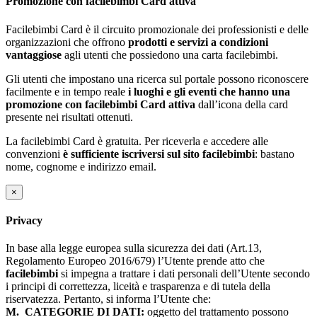
Promozione con facilebimbi Card attiva
Facilebimbi Card è il circuito promozionale dei professionisti e delle
organizzazioni che offrono
prodotti e servizi a condizioni
vantaggiose
agli utenti che possiedono una carta facilebimbi.
Gli utenti che impostano una ricerca sul portale possono riconoscere
facilmente e in tempo reale
i luoghi e gli eventi che hanno una
promozione con facilebimbi Card attiva
dall’icona della card
presente nei risultati ottenuti.
La facilebimbi Card è gratuita. Per riceverla e accedere alle
convenzioni
è sufficiente iscriversi sul sito facilebimbi
: bastano
nome, cognome e indirizzo email.
×
Privacy
In base alla legge europea sulla sicurezza dei dati (Art.13,
Regolamento Europeo 2016/679) l’Utente prende atto che
facilebimbi
si impegna a trattare i dati personali dell’Utente secondo
i principi di correttezza, liceità e trasparenza e di tutela della
riservatezza. Pertanto, si informa l’Utente che:
M.
CATEGORIE DI DATI:
oggetto del trattamento possono