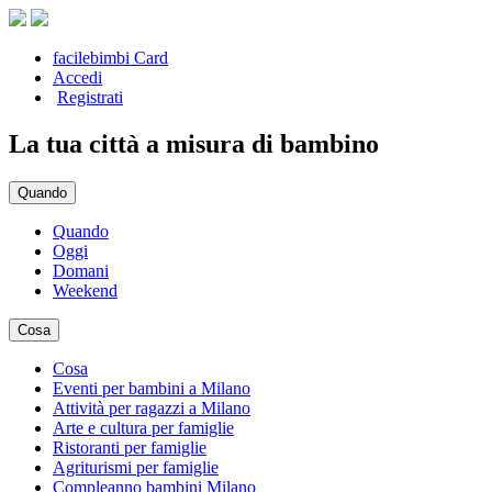
facilebimbi Card
Accedi
Registrati
La tua città a misura di bambino
Quando
Quando
Oggi
Domani
Weekend
Cosa
Cosa
Eventi per bambini a Milano
Attività per ragazzi a Milano
Arte e cultura per famiglie
Ristoranti per famiglie
Agriturismi per famiglie
Compleanno bambini Milano