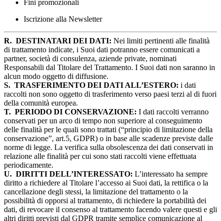
Fini promozionali
Iscrizione alla Newsletter
R.
DESTINATARI DEI DATI:
Nei limiti pertinenti alle finalità
di trattamento indicate, i Suoi dati potranno essere comunicati a
partner, società di consulenza, aziende private, nominati
Responsabili dal Titolare del Trattamento. I Suoi dati non saranno in
alcun modo oggetto di diffusione.
S.
TRASFERIMENTO DEI DATI ALL’ESTERO:
i dati
raccolti non sono oggetto di trasferimento verso paesi terzi al di fuori
della comunità europea.
T.
PERIODO DI CONSERVAZIONE:
I dati raccolti verranno
conservati per un arco di tempo non superiore al conseguimento
delle finalità per le quali sono trattati (“principio di limitazione della
conservazione”, art.5, GDPR) o in base alle scadenze previste dalle
norme di legge. La verifica sulla obsolescenza dei dati conservati in
relazione alle finalità per cui sono stati raccolti viene effettuata
periodicamente.
U.
DIRITTI DELL’INTERESSATO:
L’interessato ha sempre
diritto a richiedere al Titolare l’accesso ai Suoi dati, la rettifica o la
cancellazione degli stessi, la limitazione del trattamento o la
possibilità di opporsi al trattamento, di richiedere la portabilità dei
dati, di revocare il consenso al trattamento facendo valere questi e gli
altri diritti previsti dal GDPR tramite semplice comunicazione al