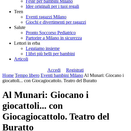
Feste per bambini Milano
Idee originali per i tuoi regali
Teen
Eventi ragazzi Milano
Giochi e divertimenti per ragazzi
Salute
Pronto Soccorso Pediatrico
Partorire a Milano in sicurezza
Lettori in erba
Leggiamo insieme
I libri più belli per bambini
Articoli
Accedi
Registrati
Home
Tempo libero
Eventi bambini Milano
Al Munari: Giocano i
giocattoli... con Giocagiocattolo. Teatro del Buratto
Al Munari: Giocano i
giocattoli... con
Giocagiocattolo. Teatro del
Buratto