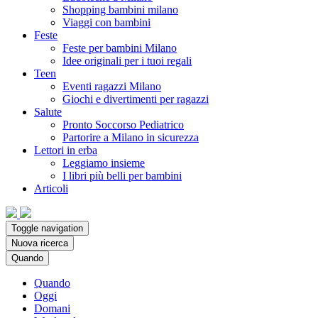
Shopping bambini milano
Viaggi con bambini
Feste
Feste per bambini Milano
Idee originali per i tuoi regali
Teen
Eventi ragazzi Milano
Giochi e divertimenti per ragazzi
Salute
Pronto Soccorso Pediatrico
Partorire a Milano in sicurezza
Lettori in erba
Leggiamo insieme
I libri più belli per bambini
Articoli
Toggle navigation
Nuova ricerca
Quando
Quando
Oggi
Domani