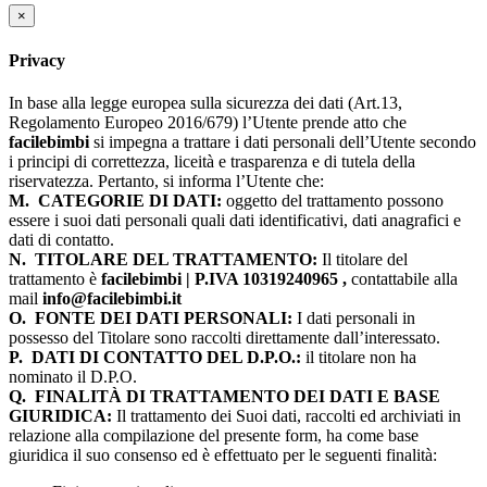
×
Privacy
In base alla legge europea sulla sicurezza dei dati (Art.13,
Regolamento Europeo 2016/679) l’Utente prende atto che
facilebimbi
si impegna a trattare i dati personali dell’Utente secondo
i principi di correttezza, liceità e trasparenza e di tutela della
riservatezza. Pertanto, si informa l’Utente che:
M.
CATEGORIE DI DATI:
oggetto del trattamento possono
essere i suoi dati personali quali dati identificativi, dati anagrafici e
dati di contatto.
N.
TITOLARE DEL TRATTAMENTO:
Il titolare del
trattamento è
facilebimbi | P.IVA 10319240965 ,
contattabile alla
mail
info@facilebimbi.it
O.
FONTE DEI DATI PERSONALI:
I dati personali in
possesso del Titolare sono raccolti direttamente dall’interessato.
P.
DATI DI CONTATTO DEL D.P.O.:
il titolare non ha
nominato il D.P.O.
Q.
FINALITÀ DI TRATTAMENTO DEI DATI E BASE
GIURIDICA:
Il trattamento dei Suoi dati, raccolti ed archiviati in
relazione alla compilazione del presente form, ha come base
giuridica il suo consenso ed è effettuato per le seguenti finalità: