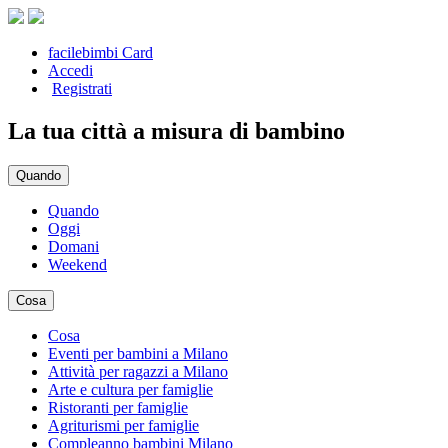
facilebimbi Card
Accedi
Registrati
La tua città a misura di bambino
Quando
Quando
Oggi
Domani
Weekend
Cosa
Cosa
Eventi per bambini a Milano
Attività per ragazzi a Milano
Arte e cultura per famiglie
Ristoranti per famiglie
Agriturismi per famiglie
Compleanno bambini Milano