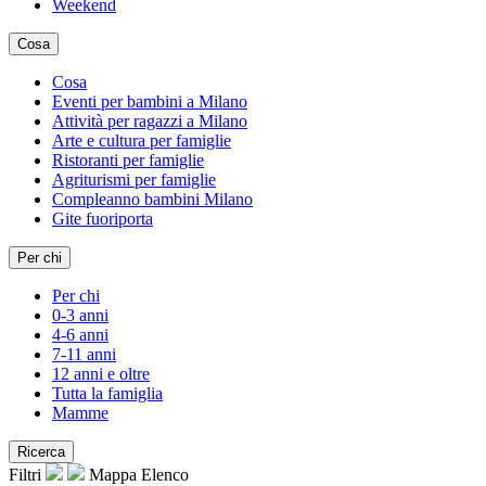
Weekend
Cosa
Cosa
Eventi per bambini a Milano
Attività per ragazzi a Milano
Arte e cultura per famiglie
Ristoranti per famiglie
Agriturismi per famiglie
Compleanno bambini Milano
Gite fuoriporta
Per chi
Per chi
0-3 anni
4-6 anni
7-11 anni
12 anni e oltre
Tutta la famiglia
Mamme
Ricerca
Filtri
Mappa
Elenco