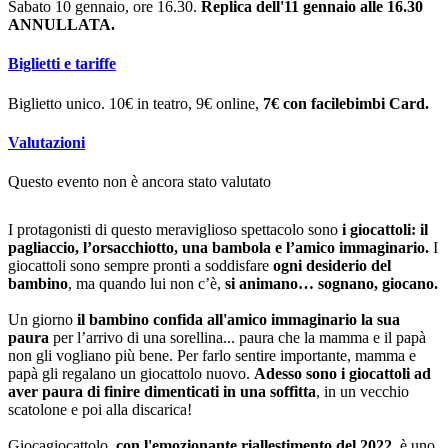
Sabato 10 gennaio, ore 16.30.
Replica dell'11 gennaio alle 16.30
ANNULLATA.
Biglietti e tariffe
Biglietto unico. 10€ in teatro, 9€ online,
7€ con facilebimbi Card.
Valutazioni
Questo evento non è ancora stato valutato
I protagonisti di questo meraviglioso spettacolo sono
i giocattoli: il
pagliaccio, l’orsacchiotto, una bambola e l’amico immaginario.
I
giocattoli sono sempre pronti a soddisfare
ogni desiderio del
bambino
, ma quando lui non c’è,
si animano… sognano, giocano.
Un giorno
il bambino confida all'amico immaginario la sua
paura
per l’arrivo di una sorellina... paura che la mamma e il papà
non gli vogliano più bene. Per farlo sentire importante, mamma e
papà gli regalano un giocattolo nuovo.
Adesso sono i giocattoli ad
aver paura di finire dimenticati in una soffitta
, in un vecchio
scatolone e poi alla discarica!
Giocagiocattolo,
con l'emozionante riallestimento del 2022
, è uno