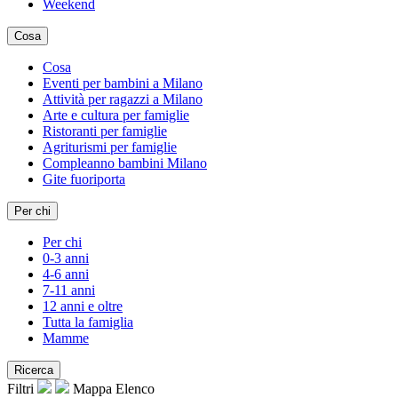
Weekend
Cosa
Cosa
Eventi per bambini a Milano
Attività per ragazzi a Milano
Arte e cultura per famiglie
Ristoranti per famiglie
Agriturismi per famiglie
Compleanno bambini Milano
Gite fuoriporta
Per chi
Per chi
0-3 anni
4-6 anni
7-11 anni
12 anni e oltre
Tutta la famiglia
Mamme
Ricerca
Filtri
Mappa
Elenco