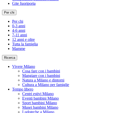
Gite fuoriporta
Per chi
Per chi
0-3 anni
4-6 anni
7-11 anni
12 anni e oltre
Tutta la famiglia
Mamme
Ricerca
Vivere Milano
Cosa fare con i bambini
Mangiare con i bambini
Natura a Milano e dintorni
Cultura a Milano per famiglie
Tempo libero
Centri estivi Milano
Eventi bambini Milano
Sport bambini Milano
Musei bambini Milano
Ludoteche a Milano