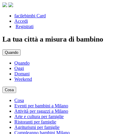
facilebimbi Card
Accedi
Registrati
La tua città a misura di bambino
Quando
Quando
Oggi
Domani
Weekend
Cosa
Cosa
Eventi per bambini a Milano
Attività per ragazzi a Milano
Arte e cultura per famiglie
Ristoranti per famiglie
Agriturismi per famiglie
Compleanno bambini Milano