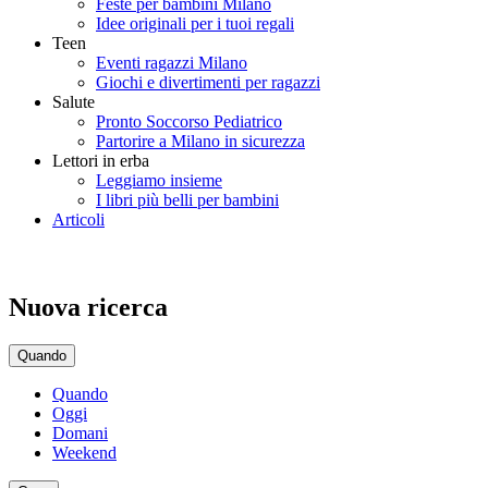
Feste per bambini Milano
Idee originali per i tuoi regali
Teen
Eventi ragazzi Milano
Giochi e divertimenti per ragazzi
Salute
Pronto Soccorso Pediatrico
Partorire a Milano in sicurezza
Lettori in erba
Leggiamo insieme
I libri più belli per bambini
Articoli
Nuova ricerca
Quando
Quando
Oggi
Domani
Weekend