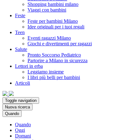
Shopping bambini milano
Viaggi con bambini
Feste
Feste per bambini Milano
Idee originali per i tuoi regali
Teen
Eventi ragazzi Milano
Giochi e divertimenti per ragazzi
Salute
Pronto Soccorso Pediatrico
Partorire a Milano in sicurezza
Lettori in erba
Leggiamo insieme
I libri più belli per bambini
Articoli
Toggle navigation
Nuova ricerca
Quando
Quando
Oggi
Domani