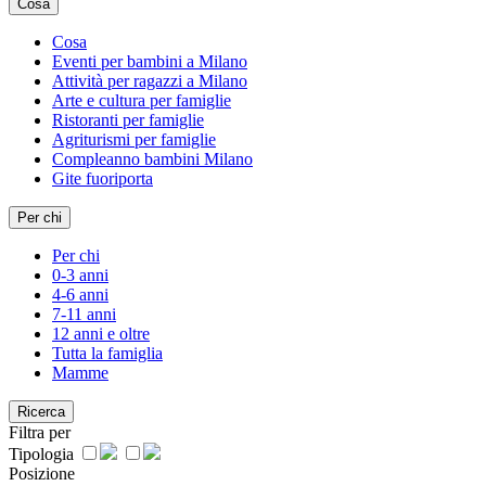
Cosa
Cosa
Eventi per bambini a Milano
Attività per ragazzi a Milano
Arte e cultura per famiglie
Ristoranti per famiglie
Agriturismi per famiglie
Compleanno bambini Milano
Gite fuoriporta
Per chi
Per chi
0-3 anni
4-6 anni
7-11 anni
12 anni e oltre
Tutta la famiglia
Mamme
Ricerca
Filtra per
Tipologia
Posizione