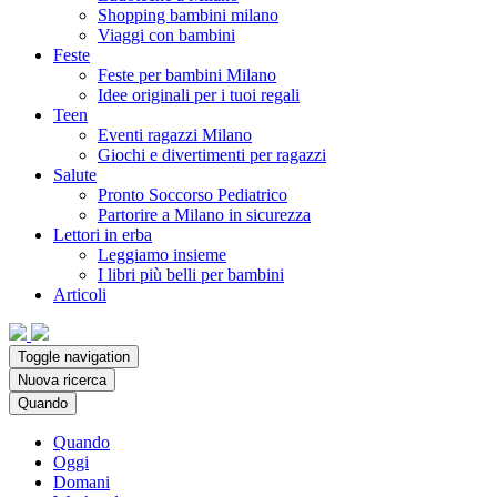
Shopping bambini milano
Viaggi con bambini
Feste
Feste per bambini Milano
Idee originali per i tuoi regali
Teen
Eventi ragazzi Milano
Giochi e divertimenti per ragazzi
Salute
Pronto Soccorso Pediatrico
Partorire a Milano in sicurezza
Lettori in erba
Leggiamo insieme
I libri più belli per bambini
Articoli
Toggle navigation
Nuova ricerca
Quando
Quando
Oggi
Domani