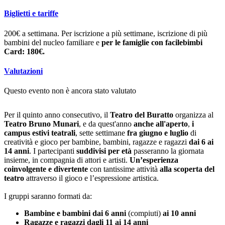
Biglietti e tariffe
200€ a settimana. Per iscrizione a più settimane, iscrizione di più
bambini del nucleo familiare e
per le famiglie con facilebimbi
Card: 180€.
Valutazioni
Questo evento non è ancora stato valutato
Per il quinto anno consecutivo, il
Teatro del Buratto
organizza al
Teatro Bruno Munari
, e da quest'anno
anche all'aperto
,
i
campus estivi teatrali
, sette settimane
fra giugno e luglio
di
creatività e gioco per bambine, bambini, ragazze e ragazzi
dai 6 ai
14 anni
. I partecipanti
suddivisi per età
passeranno la giornata
insieme, in compagnia di attori e artisti.
Un’esperienza
coinvolgente e divertente
con tantissime attività
alla scoperta del
teatro
attraverso il gioco e l’espressione artistica.
I gruppi saranno formati da:
Bambine e bambini dai 6 anni
(compiuti)
ai 10 anni
Ragazze e ragazzi dagli 11 ai 14 anni