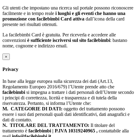
Gli utenti che impostano una ricerca sul portale possono riconoscere
facilmente e in tempo reale
i luoghi e gli eventi che hanno una
promozione con facilebimbi Card attiva
dall’icona della card
presente nei risultati ottenuti.
La facilebimbi Card è gratuita. Per riceverla e accedere alle
convenzioni
è sufficiente iscriversi sul sito facilebimbi
: bastano
nome, cognome e indirizzo email.
×
Privacy
In base alla legge europea sulla sicurezza dei dati (Art.13,
Regolamento Europeo 2016/679) l’Utente prende atto che
facilebimbi
si impegna a trattare i dati personali dell’Utente secondo
i principi di correttezza, liceità e trasparenza e di tutela della
riservatezza. Pertanto, si informa l’Utente che:
M.
CATEGORIE DI DATI:
oggetto del trattamento possono
essere i suoi dati personali quali dati identificativi, dati anagrafici e
dati di contatto.
N.
TITOLARE DEL TRATTAMENTO:
Il titolare del
trattamento è
facilebimbi | P.IVA 10319240965 ,
contattabile alla
mail
info@facilebimbi.it