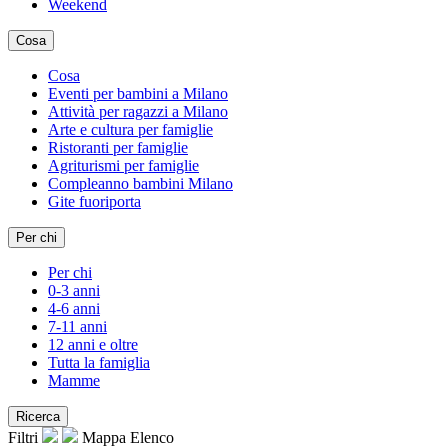
Weekend
Cosa
Cosa
Eventi per bambini a Milano
Attività per ragazzi a Milano
Arte e cultura per famiglie
Ristoranti per famiglie
Agriturismi per famiglie
Compleanno bambini Milano
Gite fuoriporta
Per chi
Per chi
0-3 anni
4-6 anni
7-11 anni
12 anni e oltre
Tutta la famiglia
Mamme
Ricerca
Filtri
Mappa
Elenco