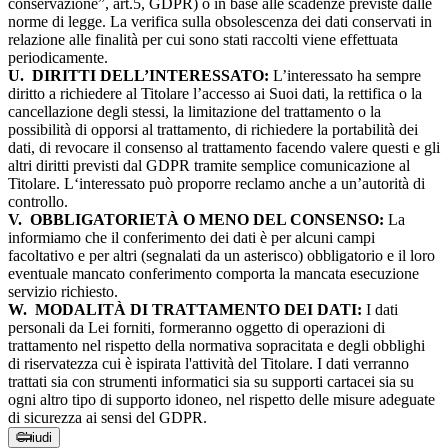
conservazione”, art.5, GDPR) o in base alle scadenze previste dalle
norme di legge. La verifica sulla obsolescenza dei dati conservati in
relazione alle finalità per cui sono stati raccolti viene effettuata
periodicamente.
U.
DIRITTI DELL’INTERESSATO:
L’interessato ha sempre
diritto a richiedere al Titolare l’accesso ai Suoi dati, la rettifica o la
cancellazione degli stessi, la limitazione del trattamento o la
possibilità di opporsi al trattamento, di richiedere la portabilità dei
dati, di revocare il consenso al trattamento facendo valere questi e gli
altri diritti previsti dal GDPR tramite semplice comunicazione al
Titolare. L‘interessato può proporre reclamo anche a un’autorità di
controllo.
V.
OBBLIGATORIETÀ O MENO DEL CONSENSO:
La
informiamo che il conferimento dei dati è per alcuni campi
facoltativo e per altri (segnalati da un asterisco) obbligatorio e il loro
eventuale mancato conferimento comporta la mancata esecuzione
servizio richiesto.
W.
MODALITÀ DI TRATTAMENTO DEI DATI:
I dati
personali da Lei forniti, formeranno oggetto di operazioni di
trattamento nel rispetto della normativa sopracitata e degli obblighi
di riservatezza cui è ispirata l'attività del Titolare. I dati verranno
trattati sia con strumenti informatici sia su supporti cartacei sia su
ogni altro tipo di supporto idoneo, nel rispetto delle misure adeguate
di sicurezza ai sensi del GDPR.
Chiudi