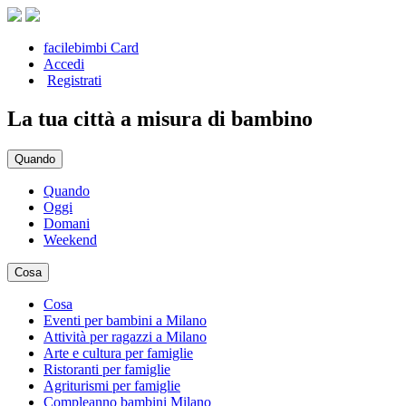
facilebimbi Card
Accedi
Registrati
La tua città a misura di bambino
Quando
Quando
Oggi
Domani
Weekend
Cosa
Cosa
Eventi per bambini a Milano
Attività per ragazzi a Milano
Arte e cultura per famiglie
Ristoranti per famiglie
Agriturismi per famiglie
Compleanno bambini Milano