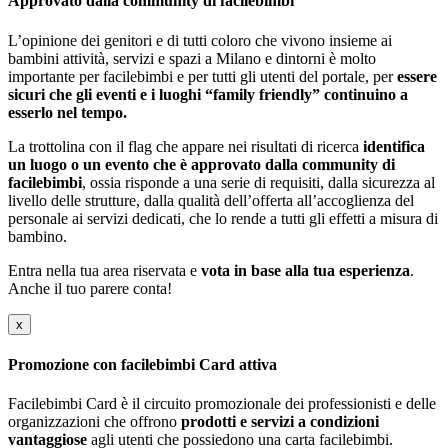
Approvato dalla community di facilebimbi
L’opinione dei genitori e di tutti coloro che vivono insieme ai
bambini attività, servizi e spazi a Milano e dintorni è molto
importante per facilebimbi e per tutti gli utenti del portale, per
essere
sicuri che gli eventi e i luoghi “family friendly” continuino a
esserlo nel tempo.
La trottolina con il flag che appare nei risultati di ricerca
identifica
un luogo o un evento che è approvato dalla community di
facilebimbi
, ossia risponde a una serie di requisiti, dalla sicurezza al
livello delle strutture, dalla qualità dell’offerta all’accoglienza del
personale ai servizi dedicati, che lo rende a tutti gli effetti a misura di
bambino.
Entra nella tua area riservata e
vota in base alla tua esperienza
.
Anche il tuo parere conta!
x
Promozione con facilebimbi Card attiva
Facilebimbi Card è il circuito promozionale dei professionisti e delle
organizzazioni che offrono
prodotti e servizi a condizioni
vantaggiose
agli utenti che possiedono una carta facilebimbi.