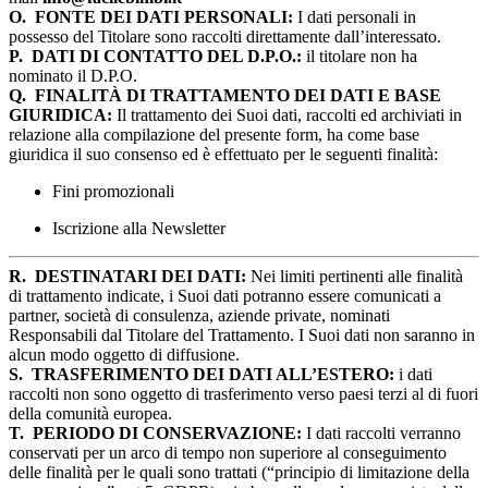
O.
FONTE DEI DATI PERSONALI:
I dati personali in
possesso del Titolare sono raccolti direttamente dall’interessato.
P.
DATI DI CONTATTO DEL D.P.O.:
il titolare non ha
nominato il D.P.O.
Q.
FINALITÀ DI TRATTAMENTO DEI DATI E BASE
GIURIDICA:
Il trattamento dei Suoi dati, raccolti ed archiviati in
relazione alla compilazione del presente form, ha come base
giuridica il suo consenso ed è effettuato per le seguenti finalità:
Fini promozionali
Iscrizione alla Newsletter
R.
DESTINATARI DEI DATI:
Nei limiti pertinenti alle finalità
di trattamento indicate, i Suoi dati potranno essere comunicati a
partner, società di consulenza, aziende private, nominati
Responsabili dal Titolare del Trattamento. I Suoi dati non saranno in
alcun modo oggetto di diffusione.
S.
TRASFERIMENTO DEI DATI ALL’ESTERO:
i dati
raccolti non sono oggetto di trasferimento verso paesi terzi al di fuori
della comunità europea.
T.
PERIODO DI CONSERVAZIONE:
I dati raccolti verranno
conservati per un arco di tempo non superiore al conseguimento
delle finalità per le quali sono trattati (“principio di limitazione della