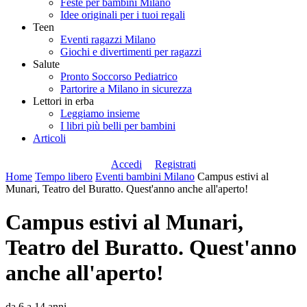
Feste per bambini Milano
Idee originali per i tuoi regali
Teen
Eventi ragazzi Milano
Giochi e divertimenti per ragazzi
Salute
Pronto Soccorso Pediatrico
Partorire a Milano in sicurezza
Lettori in erba
Leggiamo insieme
I libri più belli per bambini
Articoli
Accedi
Registrati
Home
Tempo libero
Eventi bambini Milano
Campus estivi al
Munari, Teatro del Buratto. Quest'anno anche all'aperto!
Campus estivi al Munari,
Teatro del Buratto. Quest'anno
anche all'aperto!
da 6 a 14 anni