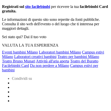
Registrati sul
sito facilebimbi
per ricevere la tua
facilebimbi Card
gratuita.
Le informazioni di questo sito sono reperite da fonti pubbliche.
Consulta il sito web dell'evento o del luogo che ti interessa per
maggiori dettagli.
Sei stato qui? Dai il tuo voto
VALUTA LA TUA ESPERIENZA
Eventi bambini Milano
Laboratori bambini Milano
Campus estivi
Milano
Laboratori creativi bambini
Teatro per bambini Milano
Teatro Bruno Munari
Attività all'aria aperta
Teatro del Buratto
Facilebimbi Card
Da non perdere a Milano
Campus estivi per
bambini
Condividi su